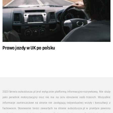
Prawo jazdy w UK po polsku
2023 Serwis autazdusza.pl jest wyłącznie platformą informacyjno-rozrywkową. Nie służy
jako poradnik motoryzacyjny oraz nie ma na celu obrażanie osób trzecich. Wszystkie
informacje zamieszczone na stronie nie zastępują indywidualnej wizyty i konsultacji z
fachowcem. Stosowanie treści zawartych na stronie autazdusza.pl w praktyce powinno