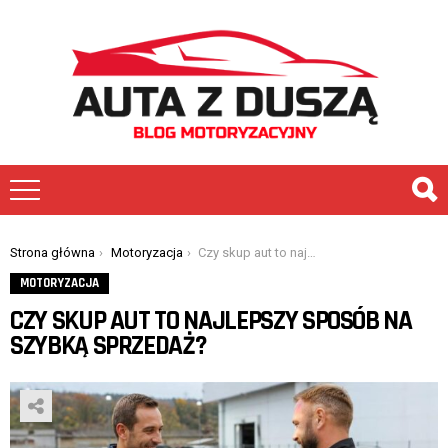
You are here:
Strona główna
Motoryzacja
Czy skup aut to najlepszy sposób na szybką sprzedaż?
MOTORYZACJA
CZY SKUP AUT TO NAJLEPSZY SPOSÓB NA
SZYBKĄ SPRZEDAŻ?