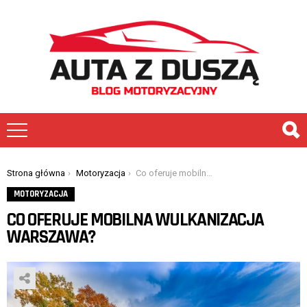
You are here:
Strona główna
Motoryzacja
Co oferuje mobilna wulkanizacja Warszawa?
MOTORYZACJA
CO OFERUJE MOBILNA WULKANIZACJA
WARSZAWA?