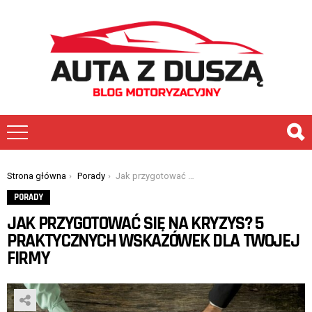
You are here:
Strona główna
Porady
Jak przygotować się na kryzys? 5 praktycznych wskazówek dla twojej firmy
PORADY
JAK PRZYGOTOWAĆ SIĘ NA KRYZYS? 5
PRAKTYCZNYCH WSKAZÓWEK DLA TWOJEJ
FIRMY