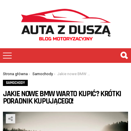
You are here:
Strona główna
Samochody
Jakie nowe BMW warto kupić? Krótki poradnik kupującego!
SAMOCHODY
JAKIE NOWE BMW WARTO KUPIĆ? KRÓTKI
PORADNIK KUPUJĄCEGO!