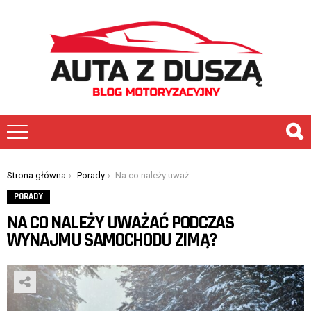
You are here:
Strona główna
Porady
Na co należy uważać podczas wynajmu samochodu zimą?
PORADY
NA CO NALEŻY UWAŻAĆ PODCZAS
WYNAJMU SAMOCHODU ZIMĄ?