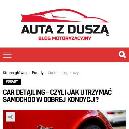
You are here:
Strona główna
Porady
Car detailing – czyli jak utrzymać samochód w dobrej kondycji?
PORADY
CAR DETAILING – CZYLI JAK UTRZYMAĆ
SAMOCHÓD W DOBREJ KONDYCJI?