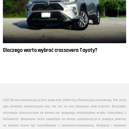
Dlaczego warto wybrać crossovera Toyoty?
2023 Serwis autazdusza.pl jest wyłącznie platformą informacyjno-rozrywkową. Nie służy
jako poradnik motoryzacyjny oraz nie ma na celu obrażanie osób trzecich. Wszystkie
informacje zamieszczone na stronie nie zastępują indywidualnej wizyty i konsultacji z
fachowcem. Stosowanie treści zawartych na stronie autazdusza.pl w praktyce powinno
za każdym razem być konsultowane z fachowcem/wykonawcą. Redakcja i wydawca