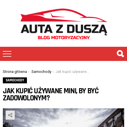
You are here:
Strona główna
Samochody
Jak kupić używane Mini, by być zadowolonym?
SAMOCHODY
JAK KUPIĆ UŻYWANE MINI, BY BYĆ
ZADOWOLONYM?