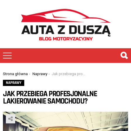
You are here:
Strona główna
Naprawy
Jak przebiega profesjonalne lakierowanie samochodu?
NAPRAWY
JAK PRZEBIEGA PROFESJONALNE
LAKIEROWANIE SAMOCHODU?