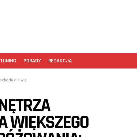
TUNING
PORADY
REDAKCJA
owania: Propozycje od market-led.pl
WNĘTRZA
A WIĘKSZEGO