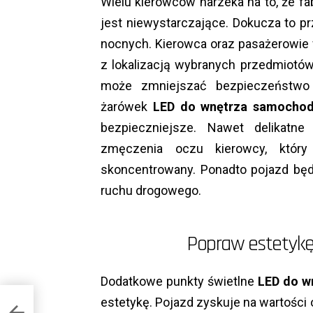
Wielu kierowców narzeka na to, że f
jest niewystarczające. Dokucza to 
nocnych. Kierowca oraz pasażerowi
z lokalizacją wybranych przedmiotów
może zmniejszać bezpieczeństwo 
żarówek
LED do wnętrza samocho
bezpieczniejsze. Nawet delikatne
zmęczenia oczu kierowcy, któr
skoncentrowany. Ponadto pojazd będ
ruchu drogowego.
Popraw estetyk
Dodatkowe punkty świetlne
LED do w
estetykę. Pojazd zyskuje na wartości 