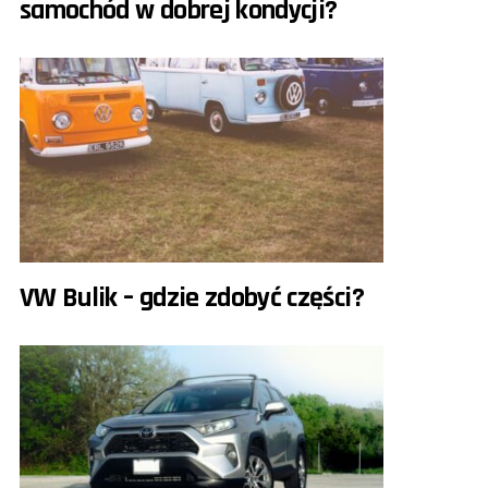
samochód w dobrej kondycji?
VW Bulik – gdzie zdobyć części?