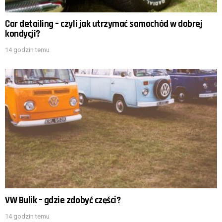
Car detailing – czyli jak utrzymać samochód w dobrej
kondycji?
14 godzin temu
VW Bulik – gdzie zdobyć części?
14 godzin temu