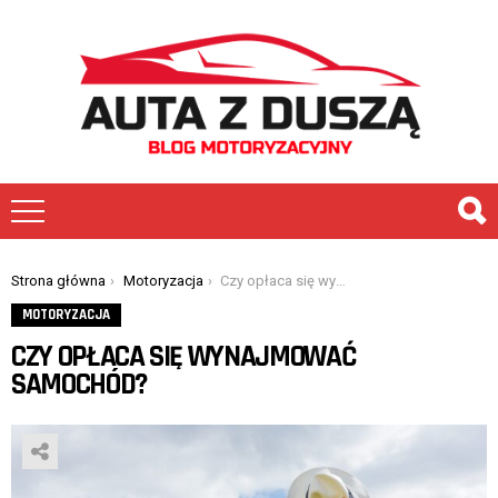
You are here:
Strona główna
Motoryzacja
Czy opłaca się wynajmować samochód?
MOTORYZACJA
CZY OPŁACA SIĘ WYNAJMOWAĆ
SAMOCHÓD?