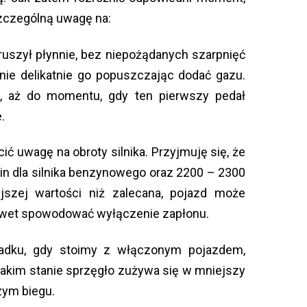
szczególną uwagę na:
ruszył płynnie, bez niepożądanych szarpnięć
nie delikatnie go popuszczając dodać gazu.
, aż do momentu, gdy ten pierwszy pedał
.
ić uwagę na obroty silnika. Przyjmuję się, że
n dla silnika benzynowego oraz 2200 – 2300
ejszej wartości niż zalecana, pojazd może
nawet spowodować wyłączenie zapłonu.
padku, gdy stoimy z włączonym pojazdem,
takim stanie sprzęgło zużywa się w mniejszy
zym biegu.