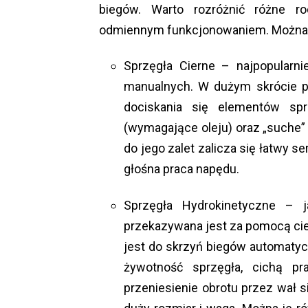
biegów. Warto rozróżnić różne rod
odmiennym funkcjonowaniem. Można d
Sprzęgła Cierne – najpopularn
manualnych. W dużym skrócie p
dociskania się elementów spr
(wymagające oleju) oraz „suche” 
do jego zalet zalicza się łatwy s
głośna praca napędu.
Sprzęgła Hydrokinetyczne – 
przekazywana jest za pomocą ci
jest do skrzyń biegów automatyc
żywotność sprzęgła, cichą p
przeniesienie obrotu przez wał s