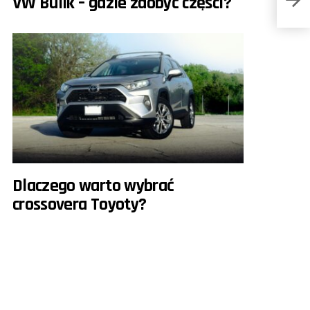
VW Bulik – gdzie zdobyć części?
Dlaczego warto wybrać
crossovera Toyoty?