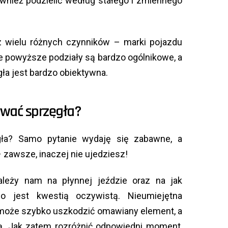
ównież podzielić według stałego i zmiennego
 z wielu różnych czynników – marki pojazdu
że powyższe podziały są bardzo ogólnikowe, a
ła jest bardzo obiektywna.
ywać sprzęgła?
gła? Samo pytanie wydaję się zabawne, a
zawsze, inaczej nie ujedziesz!
leży nam na płynnej jeździe oraz na jak
co jest kwestią oczywistą. Nieumiejętna
 może szybko uszkodzić omawiany element, a
ą. Jak zatem rozróżnić odpowiedni moment,