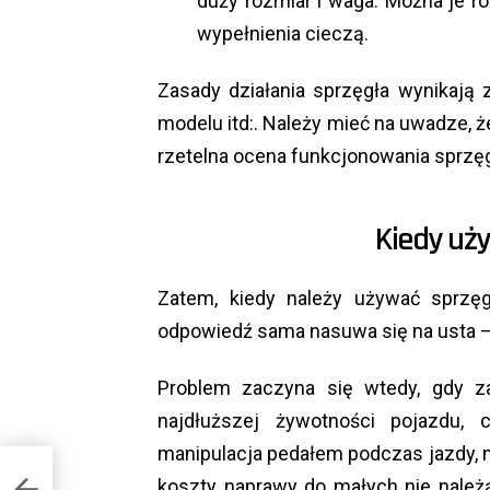
duży rozmiar i waga. Można je r
wypełnienia cieczą.
Zasady działania sprzęgła wynikają
modelu itd:. Należy mieć na uwadze, 
rzetelna ocena funkcjonowania sprzęg
Kiedy uż
Zatem, kiedy należy używać sprzę
odpowiedź sama nasuwa się na usta – 
Problem zaczyna się wtedy, gdy za
najdłuższej żywotności pojazdu, 
manipulacja pedałem podczas jazdy,
koszty naprawy do małych nie należ