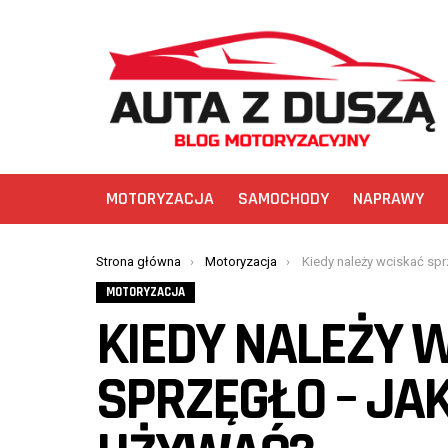
MOTORYZACJA
SAMOCHODY
NAPRAWY
You are here:
Strona główna
Motoryzacja
Kiedy należy wciskać sprzęgło – jak
MOTORYZACJA
KIEDY NALEŻY 
SPRZĘGŁO – JA