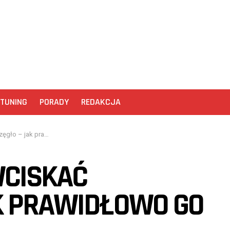
TUNING
PORADY
REDAKCJA
 prawidłowo go używać?
WCISKAĆ
K PRAWIDŁOWO GO