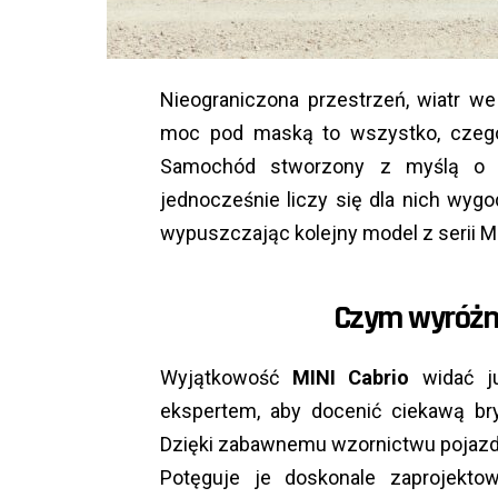
Nieograniczona przestrzeń, wiatr we
moc pod maską to wszystko, czego
Samochód stworzony z myślą o o
jednocześnie liczy się dla nich wy
wypuszczając kolejny model z serii M
Czym wyróżni
Wyjątkowość
MINI Cabrio
widać ju
ekspertem, aby docenić ciekawą bry
Dzięki zabawnemu wzornictwu pojazd 
Potęguje je doskonale zaprojekto