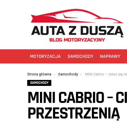
MOTORYZACJA
SAMOCHODY
NAPRAWY
You are here:
Strona główna
Samochody
MINI Cabrio – ciesz się otwa
SAMOCHODY
MINI CABRIO – 
PRZESTRZENIĄ