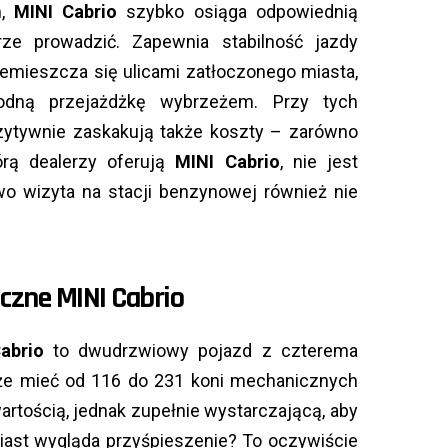
m,
MINI Cabrio
szybko osiąga odpowiednią
ze prowadzić. Zapewnia stabilność jazdy
zemieszcza się ulicami zatłoczonego miasta,
dną przejażdżkę wybrzeżem. Przy tych
zytywnie zaskakują także koszty – zarówno
tórą dealerzy oferują
MINI Cabrio
, nie jest
o wizyta na stacji benzynowej również nie
czne MINI Cabrio
abrio
to dwudrzwiowy pojazd z czterema
oże mieć od 116 do 231 koni mechanicznych
rtością, jednak zupełnie wystarczającą, aby
miast wygląda przyśpieszenie? To oczywiście