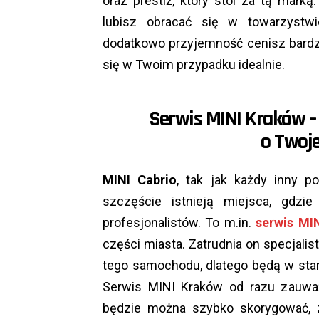
oraz prestiż, który stoi za tą marką
lubisz obracać się w towarzystwie
dodatkowo przyjemność cenisz bardzi
się w Twoim przypadku idealnie.
Serwis MINI Kraków –
o Twoje
MINI Cabrio
, tak jak każdy inny p
szczęście istnieją miejsca, gdz
profesjonalistów. To m.in.
serwis MI
części miasta. Zatrudnia on specjalis
tego samochodu, dlatego będą w sta
Serwis MINI Kraków od razu zauwa
będzie można szybko skorygować, z