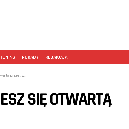
TUNING
PORADY
REDAKCJA
rtą przestrzenią
CIESZ SIĘ OTWARTĄ