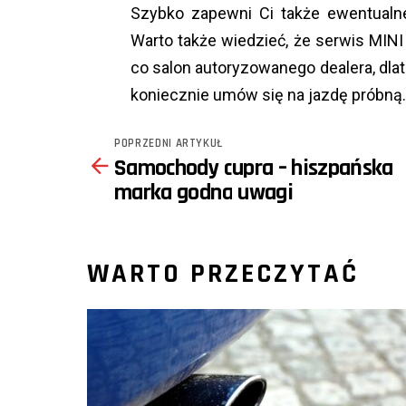
Szybko zapewni Ci także ewentualne 
Warto także wiedzieć, że serwis MIN
co salon autoryzowanego dealera, dla
koniecznie umów się na jazdę próbną.
POPRZEDNI ARTYKUŁ
See
Samochody cupra – hiszpańska
more
marka godna uwagi
WARTO PRZECZYTAĆ