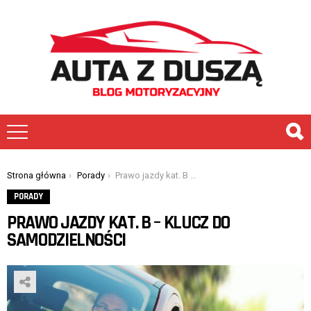
You are here:
Strona główna
Porady
Prawo jazdy kat. B – klucz do samodzielności
PORADY
PRAWO JAZDY KAT. B – KLUCZ DO
SAMODZIELNOŚCI