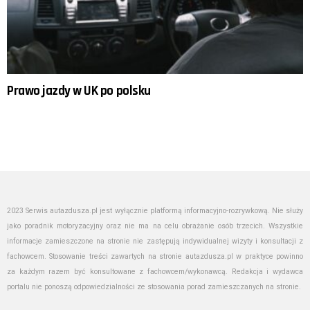
Prawo jazdy w UK po polsku
2023 Serwis autazdusza.pl jest wyłącznie platformą informacyjno-rozrywkową. Nie służy
jako poradnik motoryzacyjny oraz nie ma na celu obrażanie osób trzecich. Wszystkie
informacje zamieszczone na stronie nie zastępują indywidualnej wizyty i konsultacji z
fachowcem. Stosowanie treści zawartych na stronie autazdusza.pl w praktyce powinno
za każdym razem być konsultowane z fachowcem/wykonawcą. Redakcja i wydawca
portalu nie ponoszą odpowiedzialności ze stosowania porad zamieszczanych na stronie.