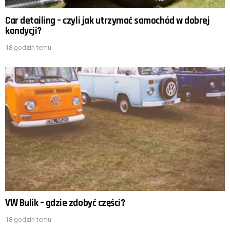
Car detailing – czyli jak utrzymać samochód w dobrej
kondycji?
18 godzin temu
VW Bulik – gdzie zdobyć części?
18 godzin temu