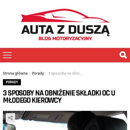
You are here:
Strona główna
Porady
3 sposoby na obniżenie składki OC u młodego kierowcy
PORADY
3 SPOSOBY NA OBNIŻENIE SKŁADKI OC U
MŁODEGO KIEROWCY