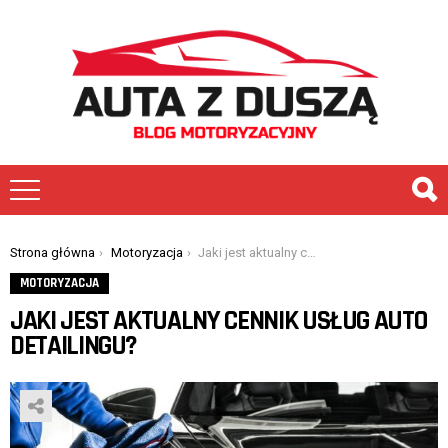
You are here:
Strona główna
Motoryzacja
Jaki jest aktualny cennik usług auto detailingu?
MOTORYZACJA
JAKI JEST AKTUALNY CENNIK USŁUG AUTO
DETAILINGU?