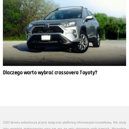
Dlaczego warto wybrać crossovera Toyoty?
2023 Serwis autazdusza.pl jest wyłącznie platformą informacyjno-rozrywkową. Nie służy
jako poradnik motoryzacyjny oraz nie ma na celu obrażanie osób trzecich. Wszystkie