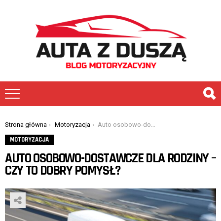
You are here:
Strona główna
Motoryzacja
Auto osobowo-dostawcze dla rodziny – czy to dobry pomysł?
MOTORYZACJA
AUTO OSOBOWO-DOSTAWCZE DLA RODZINY –
CZY TO DOBRY POMYSŁ?