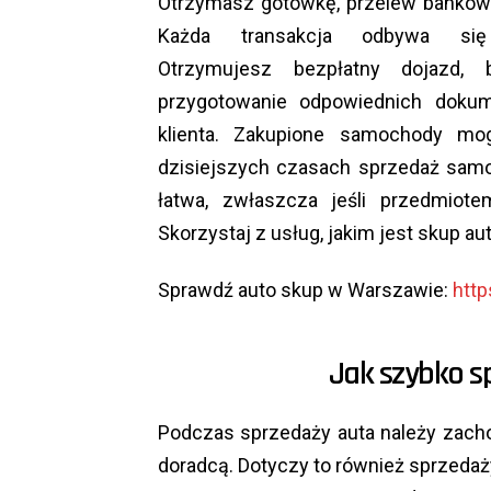
Otrzymasz gotówkę, przelew bankowy
Każda transakcja odbywa si
Otrzymujesz bezpłatny dojazd, 
przygotowanie odpowiednich dokum
klienta. Zakupione samochody mo
dzisiejszych czasach sprzedaż sam
łatwa, zwłaszcza jeśli przedmio
Skorzystaj z usług, jakim jest skup a
Sprawdź auto skup w Warszawie:
http
Jak szybko 
Podczas sprzedaży auta należy zach
doradcą. Dotyczy to również sprzeda