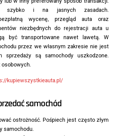
 lub w inny preferowany sposób transakcji.
ę szybko i na jasnych zasadach.
bezpłatną wycenę, przegląd auta oraz
entów niezbędnych do rejestracji auta u
gą być transportowane nawet lawetą. W
ochodu przez we własnym zakresie nie jest
tem sprzedaży są samochody uszkodzone.
ut osobowych.
s://kupiewszystkieauta.pl/
sprzedać samochód
ować ostrożność. Pośpiech jest często złym
ży samochodu.