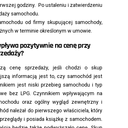
rwszej godziny. Po ustaleniu i zatwierdzeniu
edaży samochodu.
amochodu od firmy skupującej samochody,
ężnych w terminie określonym w umowie.
pływa pozytywnie na cenę przy
rzedaży?
ą cenę sprzedaży, jeśli chodzi o skup
szą informacją jest to, czy samochód jest
kiem jest niski przebieg samochodu i typ
nowe bez LPG. Czynnikiem wpływającym na
mochodu oraz ogólny wygląd zewnętrzny i
hód należał do pierwszego właściciela, który
e przeglądy i posiada książkę z samochodem.
ością będzie także podwyższało cenę. Skup