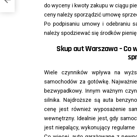
do wyceny i kwoty zakupu w ciągu pie
ceny należy sporządzić umowę sprz
Po podpisaniu umowy i odebraniu s
należy spodziewać się środków pieni
Skup aut Warszawa – Co w
sp
Wiele czynników wpływa na wyższ
samochodów za gotówkę. Najważniej
bezwypadkowy. Innym ważnym czynni
silnika. Najdroższe są auta benzy
cenę jest również wyposażenie sa
wewnętrzny. Idealnie jest, gdy samoc
jest niepalący, wykonujący regularn
Co więcej, auto garażowane z pewn