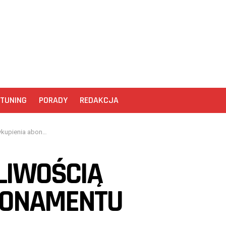
TUNING
PORADY
REDAKCJA
ienia abonamentu
LIWOŚCIĄ
BONAMENTU