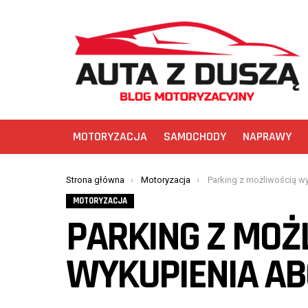
MOTORYZACJA
SAMOCHODY
NAPRAWY
You are here:
Strona główna
Motoryzacja
Parking z możliwością wykup
MOTORYZACJA
PARKING Z MOŻ
WYKUPIENIA A